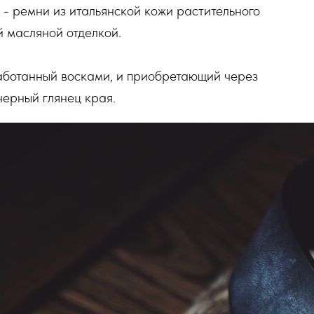
- ремни из итальянской кожи растительного
й масляной отделкой.
работанный восками, и приобретающий через
черный глянец края.