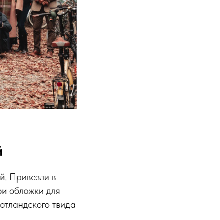
й
й. Привезли в
ри обложки для
отландского твида