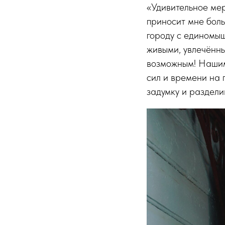
«Удивительное мер
приносит мне боль
городу с единомыш
живыми, увлечённы
возможным! Нашим
сил и времени на
задумку и раздели