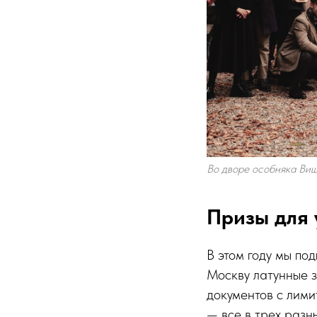
Во дворе особняка Ви
Призы для 
В этом году мы по
Москву латунные з
документов с лим
— все в трех разны