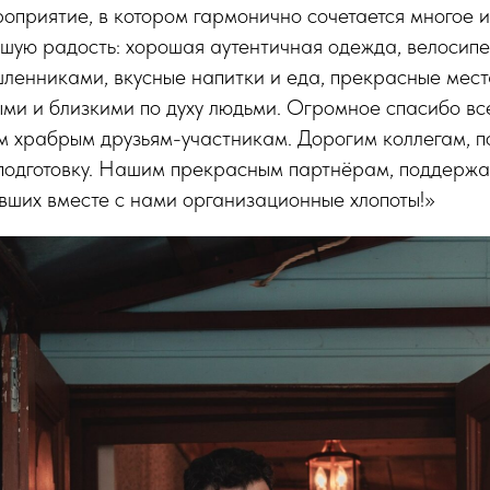
оприятие, в котором гармонично сочетается многое из
шую радость: хорошая аутентичная одежда, велосипе
ленниками, вкусные напитки и еда, прекрасные мест
ми и близкими по духу людьми. Огромное спасибо все
 храбрым друзьям-участникам. Дорогим коллегам, п
 подготовку. Нашим прекрасным партнёрам, поддерж
вших вместе с нами организационные хлопоты!»