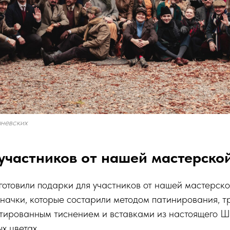
шневских
участников от нашей мастерско
дготовили подарки для участников от нашей мастерско
начки, которые состарили методом патинирования, т
итированным тиснением и вставками из настоящего Ш
х цветах.