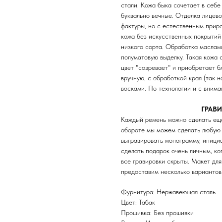
стали. Кожа быка сочетает в себе
буквально вечные. Отделка лицево
фактуры, но с естественным прир
кожа без искусственных покрытий
низкого сорта. Обработка маслам
полуматовую выделку. Такая кожа 
цвет "созревает" и приобретает б
вручную, с обработкой края (так 
восками. По технологии и с внима
ГРАВ
Каждый ремень можно сделать ещ
обороте мы можем сделать любую
выгравировать монoграмму, иници
сделать подарок очень личным, ко
все гравировки скрыты. Maкет для
предоставим несколько вариантов
Фурнитура: Нержавеющая сталь
Цвет: Табак
Прошивка: Без прошивки