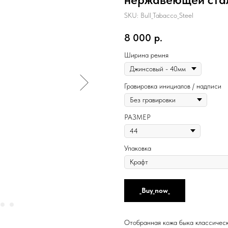
SKU:
Bull_Tabacco_Steel
8 000
р.
Ширина ремня
Гравировка инициалов / надписи
РАЗМЕР
Упаковка
_Buy_now_
Отобранная кожа быка классическ