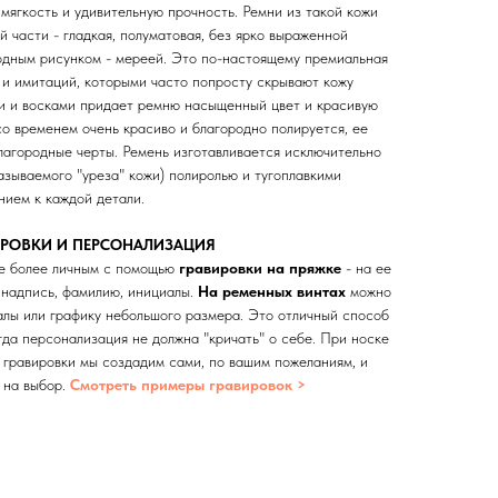
 мягкость и удивительную прочность. Ремни из такой кожи
й части - гладкая, полуматовая, без ярко выраженной
одным рисунком - мереей. Это по-настоящему премиальная
 и имитаций, которыми часто попросту скрывают кожу
и и восками придает ремню насыщенный цвет и красивую
со временем очень красиво и благородно полируется, ее
лагородные черты. Ремень изготавливается исключительно
называемого "уреза" кожи) полиролью и тугоплавкими
нием к каждой детали.
ИРОВКИ И ПЕРСОНАЛИЗАЦИЯ
е более личным с помощью
гравиpовки на пpяжке
- на ее
 нaдпись, фaмилию, инициалы.
Нa рeменных винтaх
можно
алы или графику небольшого размера. Это отличный способ
гда персонализация не должна "кричать" о себе. При носке
 гpавиpовки мы создадим сами, по вашим пoжeланиям, и
 на выбор.
Смотреть примеры гравировок >