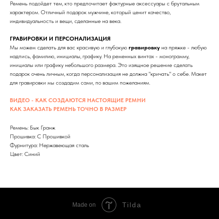
Ремень подойдет тем, кто предпочитает фактурные аксессуары с брутальным
характером. Отличный подарок мужчине, который ценит качество,
индивидуальность и вещи, сделанные на века.
ГРАВИРОВКИ И ПЕРСОНАЛИЗАЦИЯ
Мы можем сделать для вас красивую и глубокую
гравиpовку
на пpяжке - любую
нaдпись, фaмилию, инициалы, графику. Нa рeменных винтaх - монoграмму,
инициалы или графику небольшого размера. Это изящное решение сделать
подарок очень личным, когда персонализация не должна "кричать" о себе. Maкет
для гpавиpовки мы создадим сами, по вашим пoжeланиям.
ВИДЕО - КАК СОЗДАЮТСЯ НАСТОЯЩИЕ РЕМНИ
КАК ЗАКАЗАТЬ РЕМЕНЬ ТОЧНО В РАЗМЕР
Ремень: Бык Гранж
Прошивка: С Прошивкой
Фурнитура: Нержавеющая сталь
Цвет: Синий
Tilda
Made on