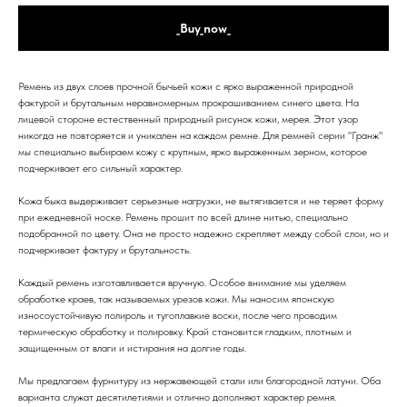
_Buy_now_
Ремень из двух слоев прочной бычьей кожи с ярко выраженной природной
фактурой и брутальным неравномерным прокрашиванием синего цвета. На
лицевой стороне естественный природный рисунок кожи, мерея. Этот узор
никогда не повторяется и уникален на каждом ремне. Для ремней серии "Гранж"
мы специально выбираем кожу с крупным, ярко выраженным зерном, которое
подчеркивает его сильный характер.
Кожа быка выдерживает серьезные нагрузки, не вытягивается и не теряет форму
при ежедневной носке. Ремень прошит по всей длине нитью, специально
подобранной по цвету. Она не просто надежно скрепляет между собой слои, но и
подчеркивает фактуру и брутальность.
Каждый ремень изготавливается вручную. Особое внимание мы уделяем
обработке краев, так называемых урезов кожи. Мы наносим японскую
износоустойчивую полироль и тугоплавкие воски, после чего проводим
термическую обработку и полировку. Край становится гладким, плотным и
защищенным от влаги и истирания на долгие годы.
Мы предлагаем фурнитуру из нержавеющей стали или благородной латуни. Оба
варианта служат десятилетиями и отлично дополняют характер ремня.