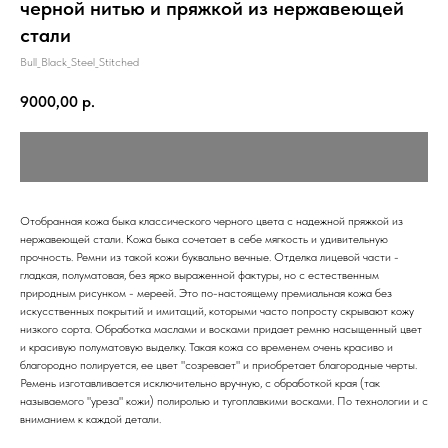
черной нитью и пряжкой из нержавеющей
стали
Bull_Black_Steel_Stitched
9000,00
р.
Отобранная кожа быка классического черного цвета с надежной пряжкой из
нержавеющей стали. Кожа быка сочетает в себе мягкость и удивительную
прочность. Ремни из такой кожи буквально вечные. Отделка лицевой части -
гладкая, полуматовая, без ярко выраженной фактуры, но с естественным
природным рисунком - мереей. Это по-настоящему премиальная кожа без
искусственных покрытий и имитаций, которыми часто попросту скрывают кожу
низкого сорта. Обработка маслами и восками придает ремню насыщенный цвет
и красивую полуматовую выделку. Такая кожа со временем очень красиво и
благородно полируется, ее цвет "созревает" и приобретает благородные черты.
Ремень изготавливается исключительно вручную, с обработкой края (так
называемого "уреза" кожи) полиролью и тугоплавкими восками. По технологии и с
вниманием к каждой детали.