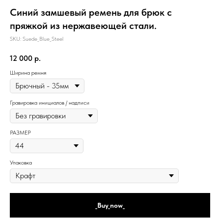
Синий замшевый ремень для брюк с
пряжкой из нержавеющей стали.
SKU:
Suede_Blue_Steel
12 000
р.
Ширина ремня
Гравировка инициалов / надписи
РАЗМЕР
Упаковка
_Buy_now_