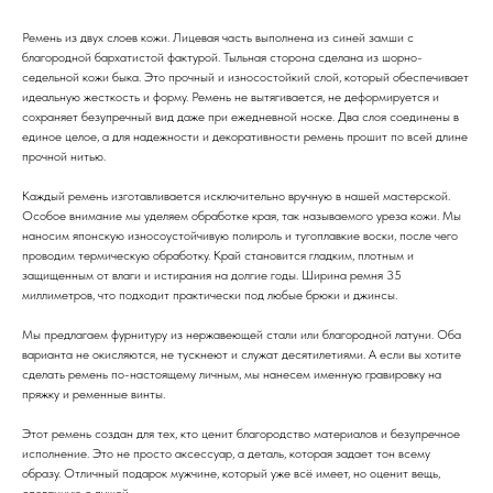
Ремень из двух слоев кожи. Лицевая часть выполнена из синей замши с
благородной бархатистой фактурой. Тыльная сторона сделана из шорно-
седельной кожи быка. Это прочный и износостойкий слой, который обеспечивает
идеальную жесткость и форму. Ремень не вытягивается, не деформируется и
сохраняет безупречный вид даже при ежедневной носке. Два слоя соединены в
единое целое, а для надежности и декоративности ремень прошит по всей длине
прочной нитью.
Каждый ремень изготавливается исключительно вручную в нашей мастерской.
Особое внимание мы уделяем обработке края, так называемого уреза кожи. Мы
наносим японскую износоустойчивую полироль и тугоплавкие воски, после чего
проводим термическую обработку. Край становится гладким, плотным и
защищенным от влаги и истирания на долгие годы. Ширина ремня 35
миллиметров, что подходит практически под любые брюки и джинсы.
Мы предлагаем фурнитуру из нержавеющей стали или благородной латуни. Оба
варианта не окисляются, не тускнеют и служат десятилетиями. А если вы хотите
сделать ремень по-настоящему личным, мы нанесем именную гравировку на
пряжку и ременные винты.
Этот ремень создан для тех, кто ценит благородство материалов и безупречное
исполнение. Это не просто аксессуар, а деталь, которая задает тон всему
образу. Отличный подарок мужчине, который уже всё имеет, но оценит вещь,
сделанную с душой.