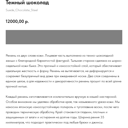
Темный шоколад
Suede_Chocolate_Steel
12000,00
р.
Ремень из двух слоев кожи. Лицевая часть выполнена из темно-шоколадной
замши с благородной бархатистой фактурой. Тыльная сторона сделана из шорно-
седельной кожи быка. Это прочный и износостойкий слой, который обеспечивает
идеальную жесткость и форму. Ремень не вытягивается, не деформируется и
сохраняет безупречный вид даже при ежедневной носке. Два слоя соединены в
единое целое, а для надежности и декоративности ремень прошит по всей длине
прочной нитью.
Каждый ремень изготавливается исключительно вручную в нашей мастерской.
Особое внимание мы уделяем обработке края, так называемого уреза кожи. Мы
наносим японскую износоустойчивую полироль и тугоплавкие воски, после чего
проводим термическую обработку. Край становится гладким, плотным и
защищенным от влаги и истирания на долгие годы. Ширина ремня 35
миллиметров, что подходит практически под любые брюки и джинсы.