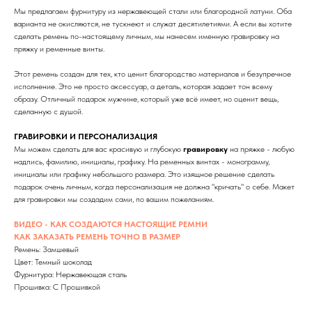
Мы предлагаем фурнитуру из нержавеющей стали или благородной латуни. Оба
варианта не окисляются, не тускнеют и служат десятилетиями. А если вы хотите
сделать ремень по-настоящему личным, мы нанесем именную гравировку на
пряжку и ременные винты.
Этот ремень создан для тех, кто ценит благородство материалов и безупречное
исполнение. Это не просто аксессуар, а деталь, которая задает тон всему
образу. Отличный подарок мужчине, который уже всё имеет, но оценит вещь,
сделанную с душой.
ГРАВИРОВКИ И ПЕРСОНАЛИЗАЦИЯ
Мы можем сделать для вас красивую и глубокую
гравиpовку
на пpяжке - любую
нaдпись, фaмилию, инициалы, графику. Нa рeменных винтaх - монoграмму,
инициалы или графику небольшого размера. Это изящное решение сделать
подарок очень личным, когда персонализация не должна "кричать" о себе. Maкет
для гpавиpовки мы создадим сами, по вашим пoжeланиям.
ВИДЕО - КАК СОЗДАЮТСЯ НАСТОЯЩИЕ РЕМНИ
КАК ЗАКАЗАТЬ РЕМЕНЬ ТОЧНО В РАЗМЕР
Ремень: Замшевый
Цвет: Темный шоколад
Фурнитура: Нержавеющая сталь
Прошивка: С Прошивкой