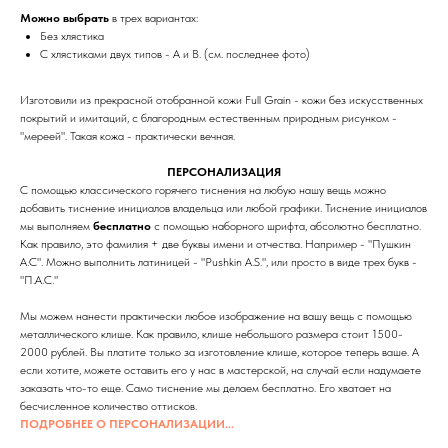
Можно выбрать
в трех вариантах:
Без хлястика
С хлястиками двух типов - A и B. (см. последнее фото)
Изготовили из прекрасной отобранной кожи Full Grain - кожи без искусственных
покрытий и имитаций, с благородным естественным природным рисунком -
"мереей". Такая кожа - практически вечная.
ПЕРСОНАЛИЗАЦИЯ
С помощью классического горячего тиснения на любую нашу вещь можно
добавить тиснение инициалов владельца или любой графики. Тиснение инициалов
мы выполняем
бесплатно
с помощью наборного шрифта, абсолютно бесплатно.
Как правило, это фамилия + две буквы имени и отчества. Например - "Пушкин
А.С". Можно выполнить латиницей - "Pushkin A.S.", или просто в виде трех букв -
"П.А.С."
Мы можем нанести практически любое изображение на вашу вещь с помощью
металлического клише. Как правило, клише небольшого размера стоит 1500-
2000 рублей. Вы платите только за изготовление клише, которое теперь ваше. А
если хотите, можете оставить его у нас в мастерской, на случай если надумаете
заказать что-то еще. Само тиснение мы делаем бесплатно. Его хватает на
бесчисленное количество оттисков.
ПОДРОБНЕЕ О ПЕРСОНАЛИЗАЦИИ...