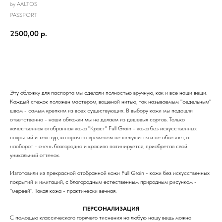
by AALTOS
PASSPORT
2500,00
р.
ЗАКАЗАТЬ
Эту обложку для паспорта мы сделали полностью вручную, как и все наши вещи.
Каждый стежок положен мастером, вощеной нитью, так называемым "седельным"
швом - самым крепким из всех существующих. В выбору кожи мы подошли
ответственно - наши обложки мы не делаем из дешевых сортов. Только
качественная отобранная кожа "Краст" Full Grain - кожа без искусственных
покрытий и текстур, которая со временем не шелушится и не облезает, а
наоборот - очень благородно и красиво патинируется, приобретая свой
уникальный оттенок.
Изготовили из прекрасной отобранной кожи Full Grain - кожи без искусственных
покрытий и имитаций, с благородным естественным природным рисунком -
"мереей". Такая кожа - практически вечная.
ПЕРСОНАЛИЗАЦИЯ
С помощью классического горячего тиснения на любую нашу вещь можно