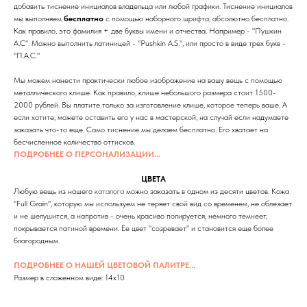
добавить тиснение инициалов владельца или любой графики. Тиснение инициалов
мы выполняем
бесплатно
с помощью наборного шрифта, абсолютно бесплатно.
Как правило, это фамилия + две буквы имени и отчества. Например - "Пушкин
А.С". Можно выполнить латиницей - "Pushkin A.S.", или просто в виде трех букв -
"П.А.С."
Мы можем нанести практически любое изображение на вашу вещь с помощью
металлического клише. Как правило, клише небольшого размера стоит 1500-
2000 рублей. Вы платите только за изготовление клише, которое теперь ваше. А
если хотите, можете оставить его у нас в мастерской, на случай если надумаете
заказать что-то еще. Само тиснение мы делаем бесплатно. Его хватает на
бесчисленное количество оттисков.
ПОДРОБНЕЕ О ПЕРСОНАЛИЗАЦИИ...
ЦВЕТА
Любую вещь из нашего
каталога
можно заказать в одном из десяти цветов. Кожа
"Full Grain", которую мы используем не теряет свой вид со временем, не облезает
и не шелушится, а напротив - очень красиво полируется, немного темнеет,
покрывается патиной времени. Ее цвет "созревает" и становится еще более
благородным.
ПОДРОБНЕЕ О НАШЕЙ ЦВЕТОВОЙ ПАЛИТРЕ...
Размер в сложенном виде: 14х10